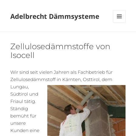
Adelbrecht Dämmsysteme
MENÜ
UND
WIDGETS
Zellulosedämmstoffe von
Isocell
Wir sind seit vielen Jahren als Fachbetrieb für
Zellulosedämmstoff in Kärnten,
Osttirol, dem
Lungau,
Südtirol und
Friaul tätig.
Ständig
bemüht für
unsere
Kunden eine