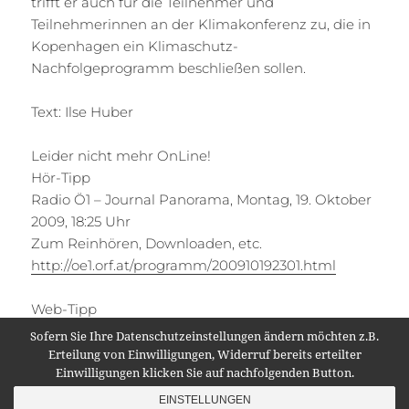
trifft er auch für die Teilnehmer und
Teilnehmerinnen an der Klimakonferenz zu, die in
Kopenhagen ein Klimaschutz-
Nachfolgeprogramm beschließen sollen.
Text: Ilse Huber
Leider nicht mehr OnLine!
Hör-Tipp
Radio Ö1 – Journal Panorama, Montag, 19. Oktober
2009, 18:25 Uhr
Zum Reinhören, Downloaden, etc.
http://oe1.orf.at/programm/200910192301.html
Web-Tipp
oe1.orf.at
Sofern Sie Ihre Datenschutzeinstellungen ändern möchten z.B.
Erteilung von Einwilligungen, Widerruf bereits erteilter
Einwilligungen klicken Sie auf nachfolgenden Button.
Datenschutzvereinbarungen
Stolz präsentiert von WordPress
EINSTELLUNGEN