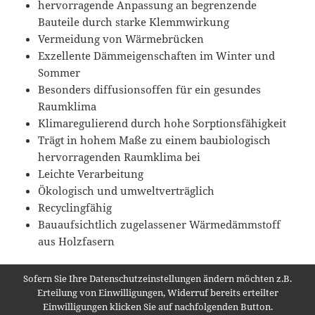
hervorragende Anpassung an begrenzende
Bauteile durch starke Klemmwirkung
Vermeidung von Wärmebrücken
Exzellente Dämmeigenschaften im Winter und
Sommer
Besonders diffusionsoffen für ein gesundes
Raumklima
Klimaregulierend durch hohe Sorptionsfähigkeit
Trägt in hohem Maße zu einem baubiologisch
hervorragenden Raumklima bei
Leichte Verarbeitung
Ökologisch und umweltverträglich
Recyclingfähig
Bauaufsichtlich zugelassener Wärmedämmstoff
aus Holzfasern
Datenblatt als PDF
Sofern Sie Ihre Datenschutzeinstellungen ändern möchten z.B.
Erteilung von Einwilligungen, Widerruf bereits erteilter
Einwilligungen klicken Sie auf nachfolgenden Button.